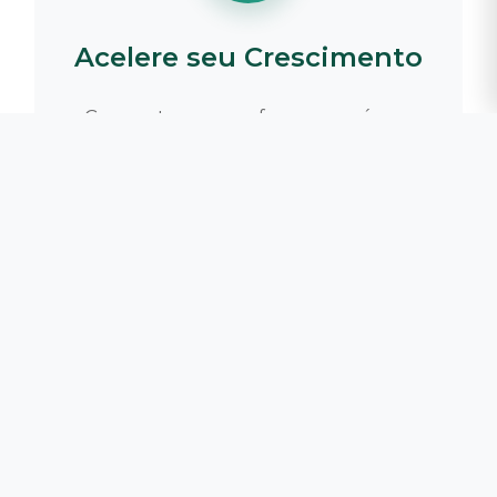
Acelere seu Crescimento
Concentre seus esforços nas áreas
onde você tem maior potencial de
crescimento e realização,
maximizando suas chances de
sucesso profissional e satisfação
pessoal.